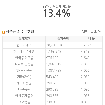
14개 증권회사 지분율
13.4%
자본금 및 주주현황
(단위 : 천원, %)
출자기관
출자금액
비 율
한국거래소
20,499,930
76.627
한국예탁결제원
1,163,245
4.348
한국증권금융
976,190
3.649
미래에셋증권
1,087,815
4.066
NH투자증권
1,087,785
4.066
기타(개인)
543,490
2.032
케이비증권
290,600
1.086
대신증권
290,585
1.086
한화투자증권
290,585
1.086
교보증권
238,950
0.893