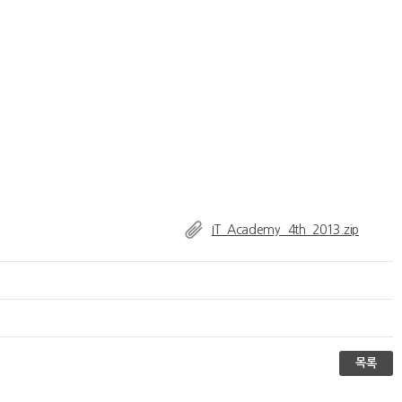
IT_Academy_4th_2013.zip
목록