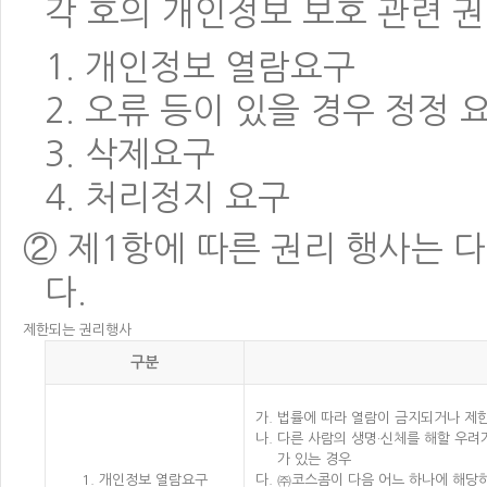
각 호의 개인정보 보호 관련 권
1. 개인정보 열람요구
2. 오류 등이 있을 경우 정정 
3. 삭제요구
4. 처리정지 요구
② 제1항에 따른 권리 행사는 
다.
제한되는 권리행사
구분
가. 법률에 따라 열람이 금지되거나 제
나. 다른 사람의 생명·신체를 해할 우려
가 있는 경우
1. 개인정보 열람요구
다. ㈜코스콤이 다음 어느 하나에 해당