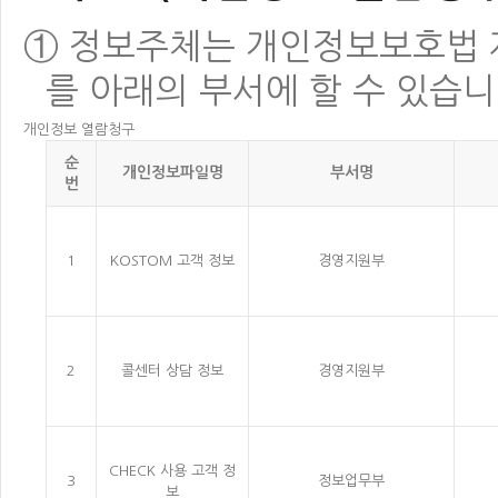
① 정보주체는 개인정보보호법 
를 아래의 부서에 할 수 있습니
개인정보 열람청구
순
개인정보파일명
부서명
번
1
KOSTOM 고객 정보
경영지원부
2
콜센터 상담 정보
경영지원부
CHECK 사용 고객 정
3
정보업무부
보