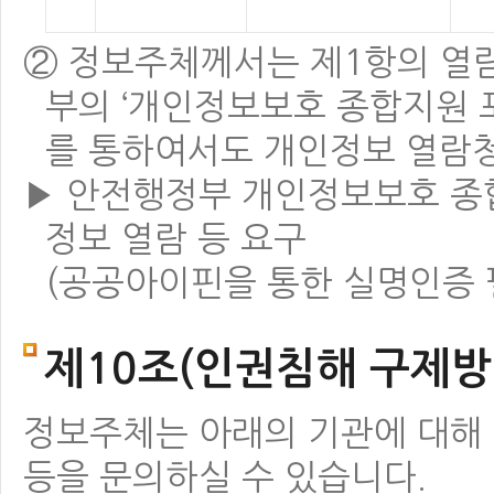
② 정보주체께서는 제1항의 열
부의 ‘개인정보보호 종합지원 
를 통하여서도 개인정보 열람청
▶ 안전행정부 개인정보보호 종합
정보 열람 등 요구
(공공아이핀을 통한 실명인증 
제10조(인권침해 구제방
정보주체는 아래의 기관에 대해 
등을 문의하실 수 있습니다.