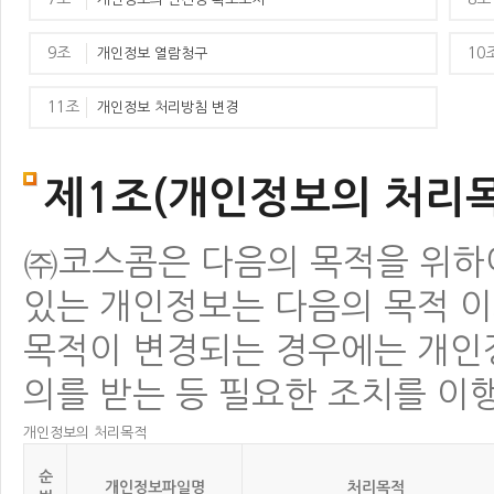
9조
10
개인정보 열람청구
11조
개인정보 처리방침 변경
제1조(개인정보의 처리목
㈜코스콤은 다음의 목적을 위하
있는 개인정보는 다음의 목적 이
목적이 변경되는 경우에는 개인정
의를 받는 등 필요한 조치를 이
개인정보의 처리목적
순
개인정보파일명
처리목적