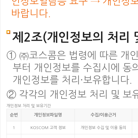
인정보열람등 요구 → 개인정
바랍니다.
제2조(개인정보의 처리 
① ㈜코스콤은 법령에 따른 개
부터 개인정보를 수집시에 동의
개인정보를 처리·보유합니다.
② 각각의 개인정보 처리 및 
개인정보 처리 및 보유기간
순번
개인정보파일명
수집/이용근거
1
KOSCOM 고객 정보
개인정보 수집 및 이용 동의