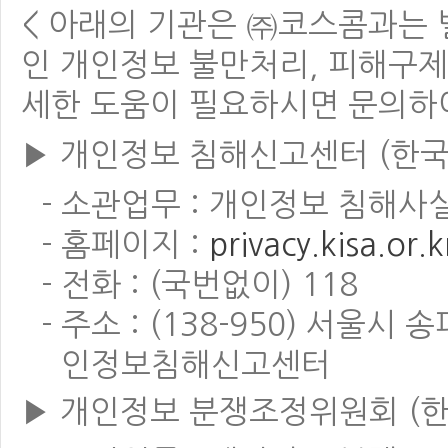
< 아래의 기관은 ㈜코스콤과는
인 개인정보 불만처리, 피해구제
세한 도움이 필요하시면 문의하여
▶ 개인정보 침해신고센터 (한
- 소관업무 : 개인정보 침해사
- 홈페이지 :
privacy.kisa.or.k
- 전화 : (국번없이) 118
- 주소 : (138-950) 서울
인정보침해신고센터
▶ 개인정보 분쟁조정위원회 (