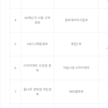
FB메신저 사용 고객
4
정보데이터사업부
정보
5
MDCS회원정보
영업2부
-
IT아카데미 수강생 정
6
자본시장 IT아카데미
보
꿈나무 장학생 개인정
7
대외협력부
보