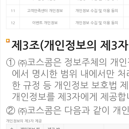
11
고객만족센터 개인정보
개인정보 수집 및 이용 동의
12
이벤트 개인정보
개인정보 수집 및 이용 동의
제3조(개인정보의 제3자
① ㈜코스콤은 정보주체의 개인
에서 명시한 범위 내에서만 처
한 규정 등 개인정보 보호법 제
개인정보를 제3자에게 제공합
② ㈜코스콤은 다음과 같이 개
개인정보의 제3자 제공