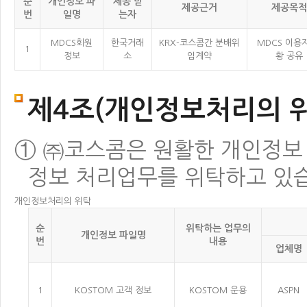
순
개인정보 파
제공 받
제공근거
제공목적
번
일명
는자
MDCS회원
한국거래
KRX-코스콤간 분배위
MDCS 이용
1
정보
소
임계약
황 공유
제4조(개인정보처리의 위
① ㈜코스콤은 원활한 개인정보
정보 처리업무를 위탁하고 있
개인정보처리의 위탁
순
위탁하는 업무의
개인정보 파일명
번
내용
업체명
1
KOSTOM 고객 정보
KOSTOM 운용
ASPN