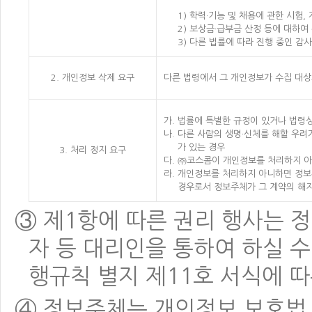
1) 학력·기능 및 채용에 관한 시험,
2) 보상금·급부금 산정 등에 대하여
3) 다른 법률에 따라 진행 중인 감
2. 개인정보 삭제 요구
다른 법령에서 그 개인정보가 수집 대상
가. 법률에 특별한 규정이 있거나 법령
나. 다른 사람의 생명·신체를 해할 우려
가 있는 경우
3. 처리 정지 요구
다. ㈜코스콤이 개인정보를 처리하지 아
라. 개인정보를 처리하지 아니하면 정보
경우로서 정보주체가 그 계약의 해지
③ 제1항에 따른 권리 행사는
자 등 대리인을 통하여 하실 수
행규칙 별지 제11호 서식에 
④ 정보주체는 개인정보 보호법