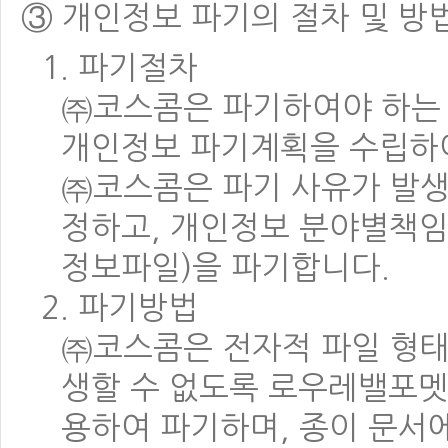
③ 개인정보 파기의 절차 및 방
1. 파기절차
㈜코스콤은 파기하여야 하는
개인정보 파기계획을 수립하
㈜코스콤은 파기 사유가 발생
정하고, 개인정보 분야별책임
정보파일)을 파기합니다.
2. 파기방법
㈜코스콤은 전자적 파일 형태
생할 수 없도록 로우레밸포멧(Lo
용하여 파기하며, 종이 문서