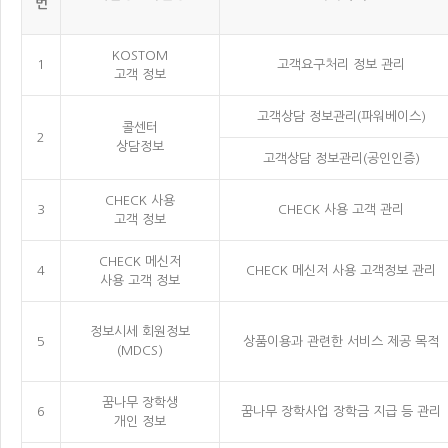
번
KOSTOM
1
고객요구처리 정보 관리
고객 정보
고객상담 정보관리(파워베이스)
콜센터
2
상담정보
고객상담 정보관리(공인인증)
CHECK 사용
3
CHECK 사용 고객 관리
고객 정보
CHECK 메신저
4
CHECK 메신저 사용 고객정보 관리
사용 고객 정보
정보시세 회원정보
5
상품이용과 관련한 서비스 제공 목적
(MDCS)
꿈나무 장학생
6
꿈나무 장학사업 장학금 지급 등 관리
개인 정보