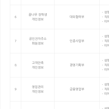
- 성
꿈나무 장학생
6
대외협력부
- 직
개인정보
- 이
- 성
공인전자주소
7
인증사업부
- 직
회원정보
- 이
- 성
고객만족
8
경영기획부
- 직
개인정보
- 이
- 성
영업관리
9
금융영업부
- 직
개인정보
- 이
- 성