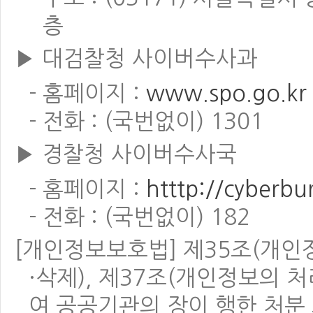
층
▶ 대검찰청 사이버수사과
- 홈페이지 :
www.spo.go.kr
- 전화 : (국번없이) 1301
▶ 경찰청 사이버수사국
- 홈페이지 :
htttp://cyberbur
- 전화 : (국번없이) 182
[개인정보보호법] 제35조(개인
·삭제), 제37조(개인정보의 
여 공공기관의 장이 행한 처분