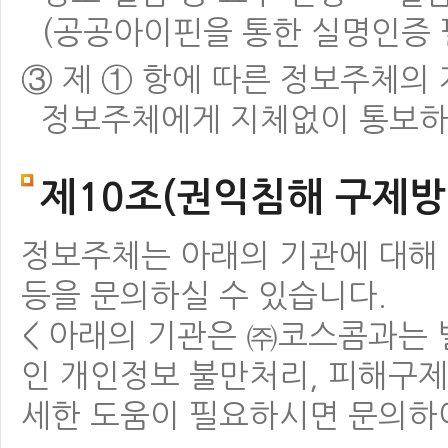
(공공아이핀을 통한 실명인증 
③ 제 ① 항에 따른 정보주체의
정보주체에게 지체없이 통보하
제10조(권익침해 구제방
정보주체는 아래의 기관에 대해 
등을 문의하실 수 있습니다.
< 아래의 기관은 ㈜코스콤과는
인 개인정보 불만처리, 피해구제
세한 도움이 필요하시면 문의하여