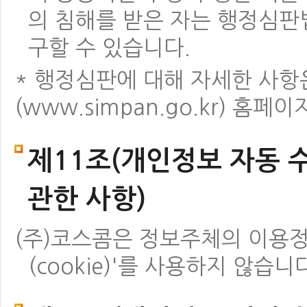
의 침해를 받은 자는 행정심판
구할 수 있습니다.
* 행정심판에 대해 자세한 사
(www.simpan.go.kr) 홈
제11조(개인정보 자동 
관한 사항)
(주)코스콤은 정보주체의 이용정
(cookie)'를 사용하지 않습니