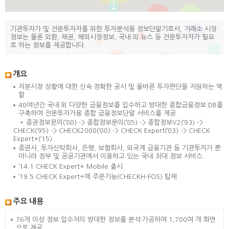
기관투자가 및 전문투자자를 위한 투자분석용 정보단말기로서, 거래소 시장
정보는 물론 외환, 채권, 해외시장정보, 국내·외 뉴스 등 전문투자자가 필요
로 하는 정보를 제공합니다.
개요
자본시장 상황에 대한 신속·정확한 공시 및 올바른 투자판단을 지원하는 역
할
40여년간 국내·외 다양한 금융정보를 입수하고 방대한 종합금융정보 DB를
구축하여 전문투자가용 종합 금융정보단말 서비스를 제공
* 증권정보문의(‘80) -> 종합정보문의(‘85) -> 종합정보V2(‘93) ->
CHECK(‘95) -> CHECK2000(‘00) -> CHECK Expert(‘03) -> CHECK
Expert+(‘15)
증권사, 투자신탁회사, 은행, 보험회사, 외국계 금융기관 등 기관투자가 뿐
아니라 정부 및 공공기관에서 이용하고 있는 국내 최대 정보 서비스
‘14.1 CHECK Expert+ Mobile 출시
‘19.5 CHECK Expert+에 주문기능(CHECKH-FOS) 탑재
주요 내용
76개 이상 정보 입수처의 방대한 정보를 분석·가공하여 1,700여 개 화면
으로 제공